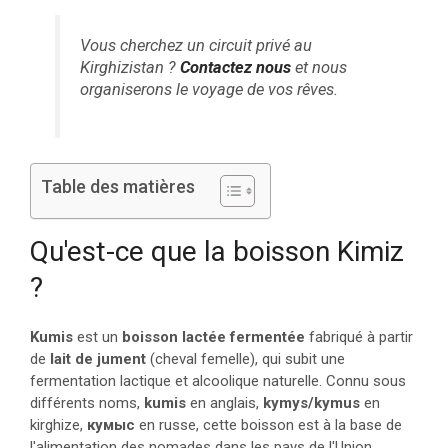
Vous cherchez un circuit privé au
Kirghizistan ?
Contactez nous
et nous
organiserons le voyage de vos rêves.
Table des matières
Qu'est-ce que la boisson Kimiz
?
Kumis
est un
boisson lactée fermentée
fabriqué à partir
de
lait de jument
(cheval femelle), qui subit une
fermentation lactique et alcoolique naturelle. Connu sous
différents noms,
kumis
en anglais,
kymys/kymus
en
kirghize,
кумыс
en russe, cette boisson est à la base de
l'alimentation des nomades dans les pays de l'Union