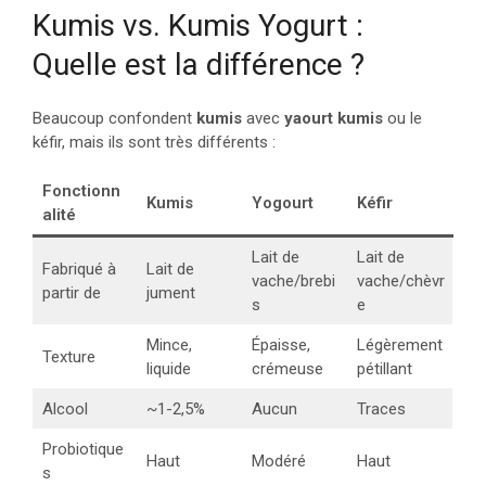
Kumis vs. Kumis Yogurt :
Quelle est la différence ?
Beaucoup confondent
kumis
avec
yaourt kumis
ou le
kéfir, mais ils sont très différents :
Fonctionn
Kumis
Yogourt
Kéfir
alité
Lait de
Lait de
Fabriqué à
Lait de
vache/brebi
vache/chèvr
partir de
jument
s
e
Mince,
Épaisse,
Légèrement
Texture
liquide
crémeuse
pétillant
Alcool
~1-2,5%
Aucun
Traces
Probiotique
Haut
Modéré
Haut
s